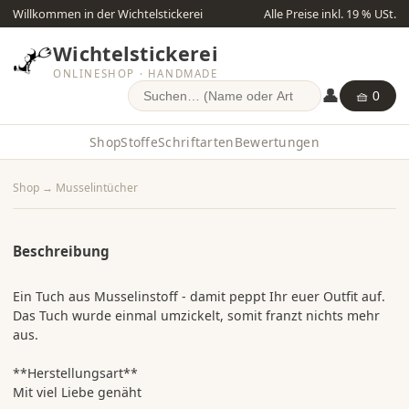
Willkommen in der Wichtelstickerei
Alle Preise inkl. 19 % USt.
Wichtelstickerei
ONLINESHOP · HANDMADE
👤
🧺 0
Shop
Stoffe
Schriftarten
Bewertungen
Shop
→
Musselintücher
Beschreibung
Ein Tuch aus Musselinstoff - damit peppt Ihr euer Outfit auf.
Das Tuch wurde einmal umzickelt, somit franzt nichts mehr
aus.
**Herstellungsart**
Mit viel Liebe genäht