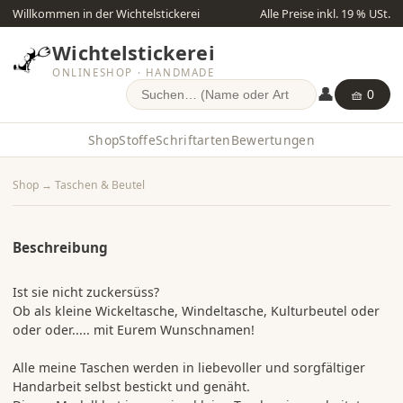
Willkommen in der Wichtelstickerei
Alle Preise inkl. 19 % USt.
Wichtelstickerei
ONLINESHOP · HANDMADE
👤
🧺 0
Shop
Stoffe
Schriftarten
Bewertungen
Shop
→
Taschen & Beutel
Beschreibung
Ist sie nicht zuckersüss?
Ob als kleine Wickeltasche, Windeltasche, Kulturbeutel oder
oder oder..... mit Eurem Wunschnamen!
Alle meine Taschen werden in liebevoller und sorgfältiger
Handarbeit selbst bestickt und genäht.