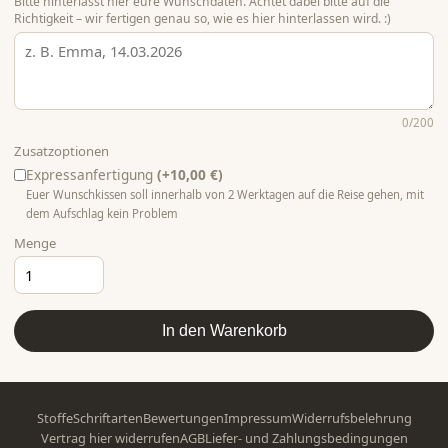
Bitte hinterlasst hier eure Wunschdaten. Achtet dabei bitte auf die
Richtigkeit – wir fertigen genau so, wie es hier hinterlassen wird. :)
0
/200
Zusatzoptionen
Expressanfertigung
(+10,00 €)
Euer Wunschkissen soll innerhalb von 2 Werktagen auf die Reise gehen, mit
dem Aufschlag kein Problem
Menge
In den Warenkorb
Stoffe
Schriftarten
Bewertungen
Impressum
Widerrufsbelehrung
Vertrag hier widerrufen
AGB
Liefer- und Zahlungsbedingungen