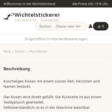
Willkommen in der Wichtelstickerei
Alle Preise inkl. 19 % USt.
Wichtelstickerei
ONLINESHOP · HANDMADE
👤
🧺 0
Shop
Stoffe
Schriftarten
Bewertungen
Shop
→
Kissen
→
Plüschkissen
Beschreibung
Kuscheliges Kissen mit einem süssen Reh, Herzchen und
Namen bestickt.
Das Kissen wird direkt gefüllt. Die Rückseite ist aus einem
Teddyplüsch gearbeitet.
Selbstverständlich ist es in der Maschine waschbar.