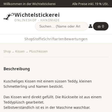
Willkommen in der Wichtelstickerei
Alle Preise inkl. 19 % USt.
Wichtelstickerei
ONLINESHOP · HANDMADE
👤
🧺 0
Shop
Stoffe
Schriftarten
Bewertungen
Shop
→
Kissen
→
Plüschkissen
Beschreibung
Kuscheliges Kissen mit einem süssen Teddy, kleinen
Schmetterling und Namen bestickt.
Das Kissen wird direkt gefüllt. Die Rückseite ist aus einem
Teddyplüsch gearbeitet.
Selbstverständlich ist es in der Maschine waschbar.