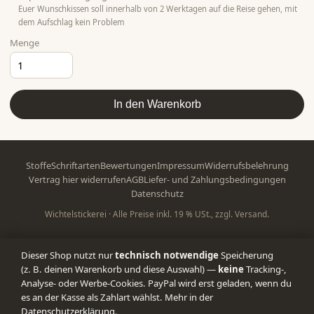
Euer Wunschkissen soll innerhalb von 2 Werktagen auf die Reise gehen, mit
dem Aufschlag kein Problem
Menge
In den Warenkorb
Stoffe
Schriftarten
Bewertungen
Impressum
Widerrufsbelehrung
Vertrag hier widerrufen
AGB
Liefer- und Zahlungsbedingungen
Datenschutz
Wichtelstickerei · Alle Preise inkl. 19 % USt., zzgl. Versand.
Dieser Shop nutzt nur
technisch notwendige
Speicherung
(z. B. deinen Warenkorb und diese Auswahl) —
keine
Tracking-,
Analyse- oder Werbe-Cookies. PayPal wird erst geladen, wenn du
es an der Kasse als Zahlart wählst. Mehr in der
Datenschutzerklärung
.