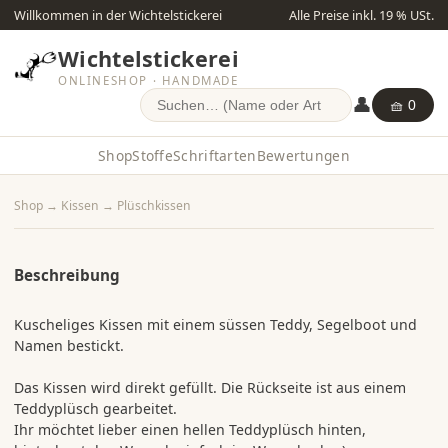
Willkommen in der Wichtelstickerei
Alle Preise inkl. 19 % USt.
Wichtelstickerei
ONLINESHOP · HANDMADE
👤
🧺 0
Shop
Stoffe
Schriftarten
Bewertungen
Shop
→
Kissen
→
Plüschkissen
Beschreibung
Kuscheliges Kissen mit einem süssen Teddy, Segelboot und
Namen bestickt.
Das Kissen wird direkt gefüllt. Die Rückseite ist aus einem
Teddyplüsch gearbeitet.
Ihr möchtet lieber einen hellen Teddyplüsch hinten,