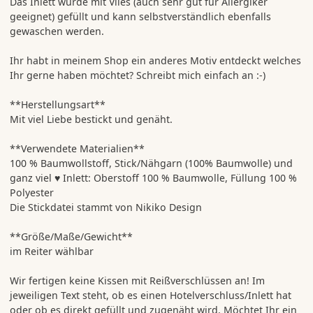
Das Inlett wurde mit Vlies (auch sehr gut für Allergiker
geeignet) gefüllt und kann selbstverständlich ebenfalls
gewaschen werden.
Ihr habt in meinem Shop ein anderes Motiv entdeckt welches
Ihr gerne haben möchtet? Schreibt mich einfach an :-)
**Herstellungsart**
Mit viel Liebe bestickt und genäht.
**Verwendete Materialien**
100 % Baumwollstoff, Stick/Nähgarn (100% Baumwolle) und
ganz viel ♥ Inlett: Oberstoff 100 % Baumwolle, Füllung 100 %
Polyester
Die Stickdatei stammt von Nikiko Design
**Größe/Maße/Gewicht**
im Reiter wählbar
Wir fertigen keine Kissen mit Reißverschlüssen an! Im
jeweiligen Text steht, ob es einen Hotelverschluss/Inlett hat
oder ob es direkt gefüllt und zugenäht wird. Möchtet Ihr ein