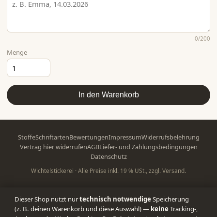
0
/200
Menge
In den Warenkorb
Stoffe
Schriftarten
Bewertungen
Impressum
Widerrufsbelehrung
Vertrag hier widerrufen
AGB
Liefer- und Zahlungsbedingungen
Datenschutz
Wichtelstickerei · Alle Preise inkl. 19 % USt., zzgl. Versand.
Dieser Shop nutzt nur
technisch notwendige
Speicherung
(z. B. deinen Warenkorb und diese Auswahl) —
keine
Tracking-,