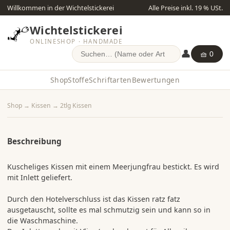
Willkommen in der Wichtelstickerei
Alle Preise inkl. 19 % USt.
Wichtelstickerei
ONLINESHOP · HANDMADE
👤
🧺 0
Shop
Stoffe
Schriftarten
Bewertungen
Shop
→
Kissen
→
2tlg Kissen
Beschreibung
Kuscheliges Kissen mit einem Meerjungfrau bestickt. Es wird
mit Inlett geliefert.
Durch den Hotelverschluss ist das Kissen ratz fatz
ausgetauscht, sollte es mal schmutzig sein und kann so in
die Waschmaschine.