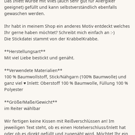
Das Inlett wurde mit Vlies (auch sehr gut für Allergiker
geeignet) gefüllt und kann selbstverständlich ebenfalls
gewaschen werden.
Ihr habt in meinem Shop ein anderes Motiv entdeckt welches
Ihr gerne haben möchtet? Schreibt mich einfach an :-)
Die Stickdatei stammt von der KrabbelKrabbe.
**Herstellungsart**
Mit viel Liebe bestickt und genäht.
**Verwendete Materialien**
100 % Baumwollstoff, Stick/Nähgarn (100% Baumwolle) und
ganz viel ♥ Inlett: Oberstoff 100 % Baumwolle, Füllung 100 %
Polyester
**Größe/Maße/Gewicht**
im Reiter wählbar
Wir fertigen keine Kissen mit Reißverschlüssen an! Im
jeweiligen Text steht, ob es einen Hotelverschluss/Inlett hat
oder ob es direkt gefüllt und zugenäht wird. Möchtet Ihr ein