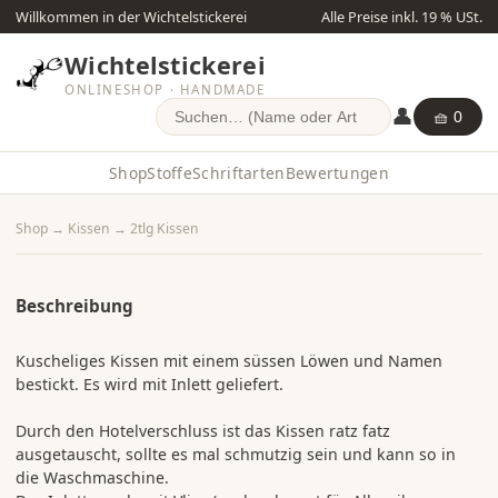
Willkommen in der Wichtelstickerei
Alle Preise inkl. 19 % USt.
Wichtelstickerei
ONLINESHOP · HANDMADE
👤
🧺 0
Shop
Stoffe
Schriftarten
Bewertungen
Shop
→
Kissen
→
2tlg Kissen
Beschreibung
Kuscheliges Kissen mit einem süssen Löwen und Namen
bestickt. Es wird mit Inlett geliefert.
Durch den Hotelverschluss ist das Kissen ratz fatz
ausgetauscht, sollte es mal schmutzig sein und kann so in
die Waschmaschine.