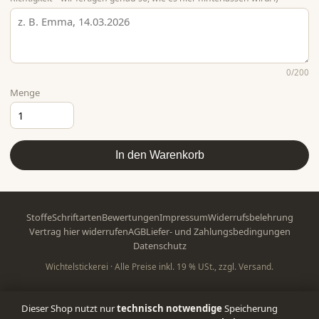
0
/200
Menge
In den Warenkorb
Stoffe
Schriftarten
Bewertungen
Impressum
Widerrufsbelehrung
Vertrag hier widerrufen
AGB
Liefer- und Zahlungsbedingungen
Datenschutz
Wichtelstickerei · Alle Preise inkl. 19 % USt., zzgl. Versand.
Dieser Shop nutzt nur
technisch notwendige
Speicherung