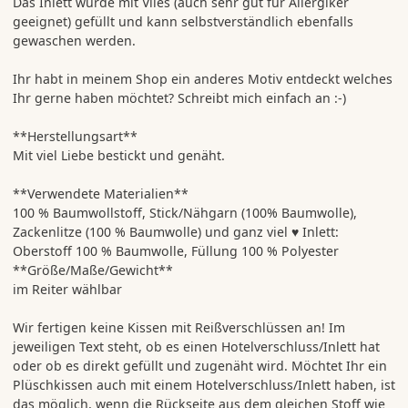
Das Inlett wurde mit Vlies (auch sehr gut für Allergiker
geeignet) gefüllt und kann selbstverständlich ebenfalls
gewaschen werden.
Ihr habt in meinem Shop ein anderes Motiv entdeckt welches
Ihr gerne haben möchtet? Schreibt mich einfach an :-)
**Herstellungsart**
Mit viel Liebe bestickt und genäht.
**Verwendete Materialien**
100 % Baumwollstoff, Stick/Nähgarn (100% Baumwolle),
Zackenlitze (100 % Baumwolle) und ganz viel ♥ Inlett:
Oberstoff 100 % Baumwolle, Füllung 100 % Polyester
**Größe/Maße/Gewicht**
im Reiter wählbar
Wir fertigen keine Kissen mit Reißverschlüssen an! Im
jeweiligen Text steht, ob es einen Hotelverschluss/Inlett hat
oder ob es direkt gefüllt und zugenäht wird. Möchtet Ihr ein
Plüschkissen auch mit einem Hotelverschluss/Inlett haben, ist
das möglich, wenn die Rückseite aus dem gleichen Stoff wie