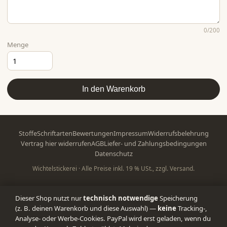
0
/200
Menge
In den Warenkorb
Stoffe
Schriftarten
Bewertungen
Impressum
Widerrufsbelehrung
Vertrag hier widerrufen
AGB
Liefer- und Zahlungsbedingungen
Datenschutz
Wichtelstickerei · Alle Preise inkl. 19 % USt., zzgl. Versand.
Dieser Shop nutzt nur
technisch notwendige
Speicherung
(z. B. deinen Warenkorb und diese Auswahl) —
keine
Tracking-,
Analyse- oder Werbe-Cookies. PayPal wird erst geladen, wenn du