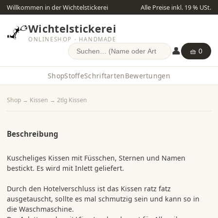
Willkommen in der Wichtelstickerei
Alle Preise inkl. 19 % USt.
Wichtelstickerei
ONLINESHOP · HANDMADE
👤
🧺 0
Shop
Stoffe
Schriftarten
Bewertungen
Shop
→
Kissen
→
2tlg Kissen
Beschreibung
Kuscheliges Kissen mit Füsschen, Sternen und Namen
bestickt. Es wird mit Inlett geliefert.
Durch den Hotelverschluss ist das Kissen ratz fatz
ausgetauscht, sollte es mal schmutzig sein und kann so in
die Waschmaschine.