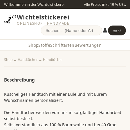
Willkommen in der Wichtelstickerei
Alle Preise inkl. 19 % USt.
Wichtelstickerei
ONLINESHOP · HANDMADE
👤
🧺 0
Shop
Stoffe
Schriftarten
Bewertungen
Shop
→
Handtücher
→
Handtücher
Beschreibung
Kuscheliges Handtuch mit einer Eule und mit Eurem
Wunschnamen personalisiert.
Die Handtücher werden von uns in sorgfälltiger Handarbeit
selbst bestickt.
Selbstverständlich aus 100 % Baumwolle und bei 40 Grad