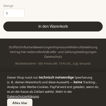
Menge
In den Warenkorb
Stoffe
Schriftarten
Bewertungen
Impressum
Widerrufsbelehrung
Vertrag hier widerrufen
AGB
Liefer- und Zahlungsbedingungen
Datenschutz
Wichtelstickerei · Alle Preise inkl. 19 % USt., zzgl. Versand.
Dieser Shop nutzt nur
technisch notwendige
Speicherung
(z. B. deinen Warenkorb und diese Auswahl) —
keine
Tracking-,
Analyse- oder Werbe-Cookies. PayPal wird erst geladen, wenn du
es an der Kasse als Zahlart wählst. Mehr in der
Datenschutzerklärung
.
Alles klar