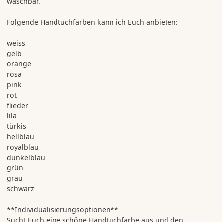
waschbar.
Folgende Handtuchfarben kann ich Euch anbieten:
weiss
gelb
orange
rosa
pink
rot
flieder
lila
türkis
hellblau
royalblau
dunkelblau
grün
grau
schwarz
**Individualisierungsoptionen**
Sucht Euch eine schöne Handtuchfarbe aus und den