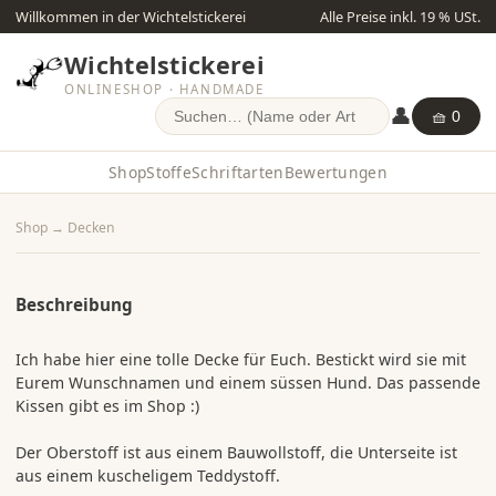
Willkommen in der Wichtelstickerei
Alle Preise inkl. 19 % USt.
Wichtelstickerei
ONLINESHOP · HANDMADE
👤
🧺 0
Shop
Stoffe
Schriftarten
Bewertungen
Shop
→
Decken
Beschreibung
Ich habe hier eine tolle Decke für Euch. Bestickt wird sie mit
Eurem Wunschnamen und einem süssen Hund. Das passende
Kissen gibt es im Shop :)
Der Oberstoff ist aus einem Bauwollstoff, die Unterseite ist
aus einem kuscheligem Teddystoff.