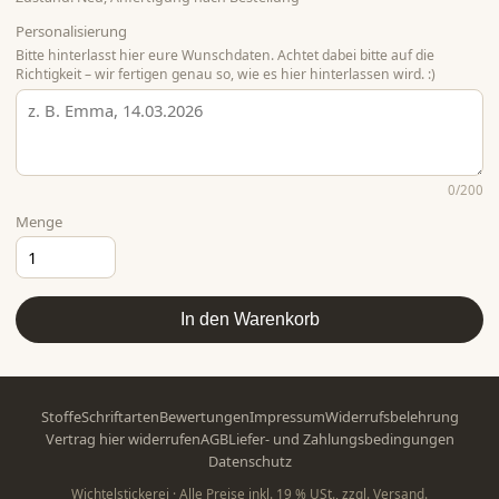
Personalisierung
Bitte hinterlasst hier eure Wunschdaten. Achtet dabei bitte auf die
Richtigkeit – wir fertigen genau so, wie es hier hinterlassen wird. :)
0
/200
Menge
In den Warenkorb
Stoffe
Schriftarten
Bewertungen
Impressum
Widerrufsbelehrung
Vertrag hier widerrufen
AGB
Liefer- und Zahlungsbedingungen
Datenschutz
Wichtelstickerei · Alle Preise inkl. 19 % USt., zzgl. Versand.