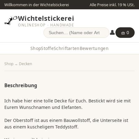
Willkommen in der Wichtelstickerei
Alle Preise inkl. 19 % USt.
Wichtelstickerei
ONLINESHOP · HANDMADE
👤
🧺 0
Shop
Stoffe
Schriftarten
Bewertungen
Shop
→
Decken
Beschreibung
Ich habe hier eine tolle Decke für Euch. Bestickt wird sie mit
Eurem Wunschnamen und Elefanten.
Der Oberstoff ist aus einem Bauwollstoff, die Unterseite ist
aus einem kuscheligem Teddystoff.